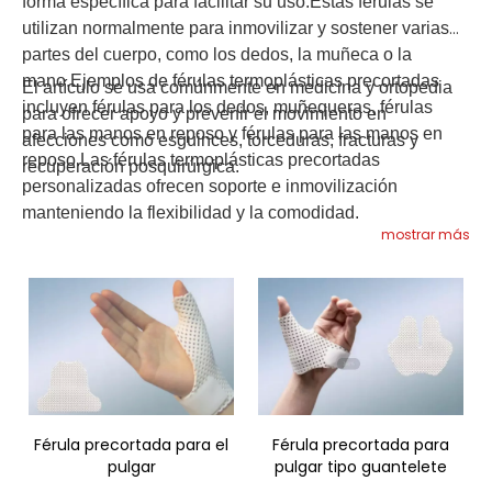
forma específica para facilitar su uso.Estas férulas se
utilizan normalmente para inmovilizar y sostener varias
partes del cuerpo, como los dedos, la muñeca o la
mano.Ejemplos de férulas termoplásticas precortadas
El artículo se usa comúnmente en medicina y ortopedia
incluyen férulas para los dedos, muñequeras, férulas
para ofrecer apoyo y prevenir el movimiento en
para las manos en reposo y férulas para las manos en
afecciones como esguinces, torceduras, fracturas y
reposo.Las férulas termoplásticas precortadas
recuperación posquirúrgica.
personalizadas ofrecen soporte e inmovilización
manteniendo la flexibilidad y la comodidad.
mostrar más
Férula precortada para el
Férula precortada para
pulgar
pulgar tipo guantelete