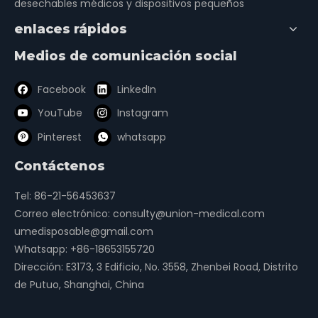
desechables médicos y dispositivos pequeños
codo
codo y muñeca
enlaces rápidos
Medios de comunicación social
Facebook
LinkedIn
YouTube
Instagram
Pinterest
whatsapp
Férula precortada de
Férula precortada de la
Contáctenos
cuello y tórax
articulación
subastragalina
Tel: 86-21-56453637
Correo electrónico:
consulty@union-medical.com
1
2
»
umedisposable@gmail.com
Whatsapp:
+86-18653155720
Dirección: E3173, 3 Edificio, No. 3558, Zhenbei Road, Distrito
Férula de Pan de Descanso
férula termoplástica
de Putuo, Shanghai, China
férula para la mano en reposo