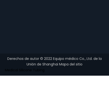
material termoplástico para ferulización de baja
temperatura
Derechos de autor ©
2022
Equipo médico Co., Ltd. de la
Unión de Shanghai
Mapa del sitio
Medical Silicone Tubing