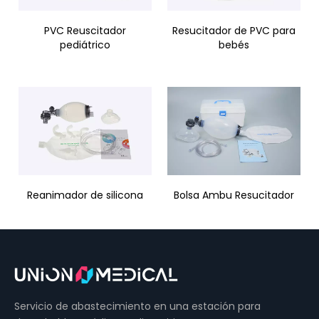
PVC Reuscitador
Resucitador de PVC para
pediátrico
bebés
Reanimador de silicona
Bolsa Ambu Resucitador
para adultos
de Silicona
Servicio de abastecimiento en una estación para