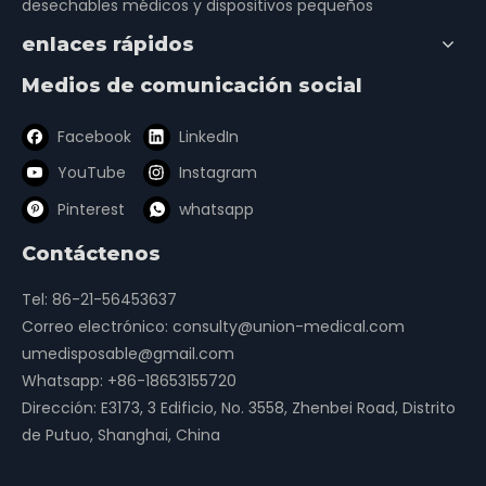
desechables médicos y dispositivos pequeños
enlaces rápidos
Resucitador de silicona
REUCHITADOR DE Silicona
pediátrico
de los bebés
Medios de comunicación social
Facebook
LinkedIn
YouTube
Instagram
Bolsa Resucitador Ambu
Pinterest
whatsapp
Contáctenos
Tel: 86-21-56453637
Correo electrónico:
consulty@union-medical.com
umedisposable@gmail.com
Whatsapp:
+86-18653155720
Dirección: E3173, 3 Edificio, No. 3558, Zhenbei Road, Distrito
de Putuo, Shanghai, China