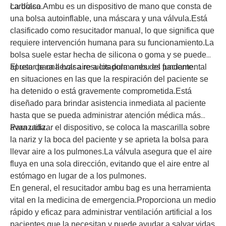
cardíaco.
La bolsa Ambu es un dispositivo de mano que consta de
una bolsa autoinflable, una máscara y una válvula.Está
clasificado como resucitador manual, lo que significa que
requiere intervención humana para su funcionamiento.La
bolsa suele estar hecha de silicona o goma y se puede
apretar para llevar aire a los pulmones del paciente.
El uso de una bolsa resucitadora ambu es fundamental
en situaciones en las que la respiración del paciente se
ha detenido o está gravemente comprometida.Está
diseñado para brindar asistencia inmediata al paciente
hasta que se pueda administrar atención médica más
avanzada.
Para utilizar el dispositivo, se coloca la mascarilla sobre
la nariz y la boca del paciente y se aprieta la bolsa para
llevar aire a los pulmones.La válvula asegura que el aire
fluya en una sola dirección, evitando que el aire entre al
estómago en lugar de a los pulmones.
En general, el resucitador ambu bag es una herramienta
vital en la medicina de emergencia.Proporciona un medio
rápido y eficaz para administrar ventilación artificial a los
pacientes que la necesitan y puede ayudar a salvar vidas