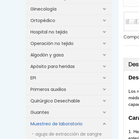
Ginecología
Ortopédico
Hospital no tejido
Compar
Operación no tejido
Algodón y gasa
Des
Apósito para heridas
Des
EPI
Primeros auxilios
Los r
médic
Quirúrgico Desechable
capa
Guantes
Car
Muestreo de laboratorio
1. He
aguja de extracción de sangre
ester