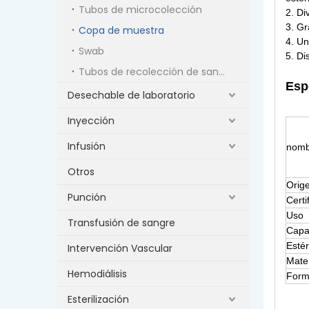
Tubos de microcolección
2. Di
3. Gr
Copa de muestra
4. Un
Swab
5. Di
Tubos de recolección de sangre al vacío
Esp
Desechable de laboratorio
Inyección
Infusión
nomb
Otros
Orig
Punción
Certi
Uso
Transfusión de sangre
Capa
Estér
Intervención Vascular
Mater
Hemodiálisis
For
Esterilización