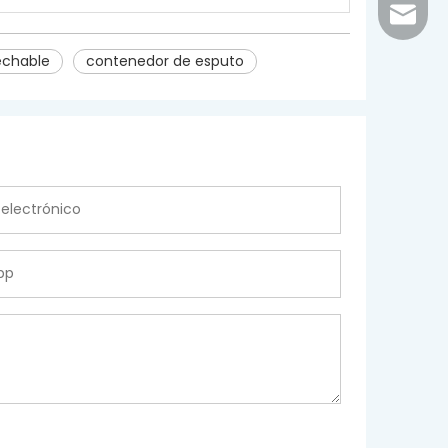
inquir
echable
contenedor de esputo