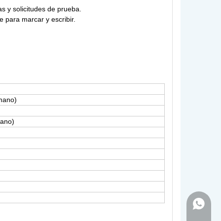
s y solicitudes de prueba.
 para marcar y escribir.
mano)
mano)
+86-18