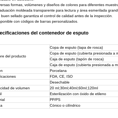
versas formas, volúmenes y diseños de colores para diferentes muestra
aduación moldeada transparente para lectura y área esmerilada grande
 buen sellado garantiza el control de calidad antes de la inspección.
sponible con códigos de barras personalizados.
ecificaciones del contenedor de esputo
Copa de esputo (tapa de rosca)
Copa de esputo (cubierta presionada a 
re del producto
Caja de esputo (tapón de rosca)
Caja de esputo (cubierta presionada a 
en
Porcelana
ficaciones
FDA, CE, ISO
Desechable
cidad de volumen
20 ml;30ml;40ml;60ml;120ml
il
Esterilización con óxido de etileno
ial
PP/PS
ma
Cónico o cilíndrico