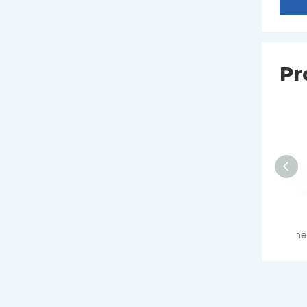
Pr
Contenedor de esputo (tapón de rosca)