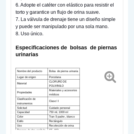
6. Adopte el catéter con elástico para resistir el
torto y garantice un flujo de orina suave.
7. La válvula de drenaje tiene un diseño simple
y puede ser manipulado por una sola mano.
8. Uso único.
Especificaciones de
bolsas
de piernas
urinarias
Nombre del producto
Bolsa
de pierna urinaria
Lugar de origen
Porcelana
CLORURO DE
Material
POLIVINILO
Materiales y accesorios
Propiedades
médicos
Clasificación de
Clase I
I
instrumentos
Solicitud
Cuidado personal
Capacidad
750 ml, 1000 ml
Color
Tran
S
padre
, blanco
Estilo
Rectángulo
Uso
Recolección de orina
Proceso de dar un título
CE, ISO