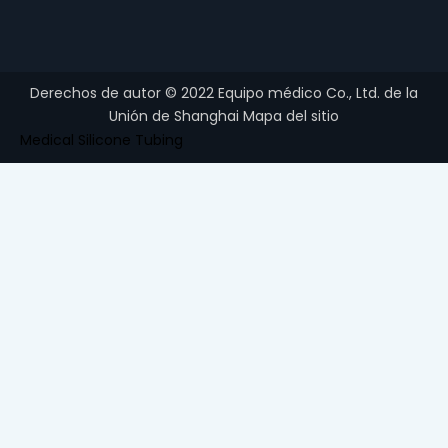
Derechos de autor ©
2022
Equipo médico Co., Ltd. de la
Unión de Shanghai
Mapa del sitio
Medical Silicone Tubing