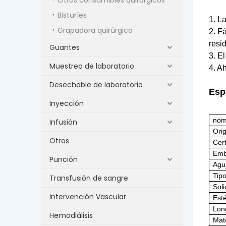
Bisturíes
1. L
Grapadora quirúrgica
2. F
resi
Guantes
3. E
Muestreo de laboratorio
4. Ah
Desechable de laboratorio
Esp
Inyección
nom
Infusión
Ori
Otros
Cert
Emb
Punción
Agu
Tip
Transfusión de sangre
Soli
Intervención Vascular
Esté
Lon
Hemodiálisis
Mate