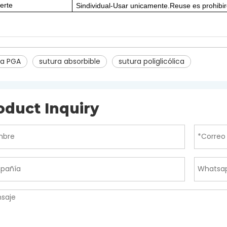
erte
S
individual
-
Usar unicamente
.R
euse es prohibir
ra PGA
sutura absorbible
sutura poliglicólica
oduct Inquiry