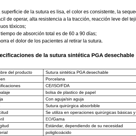
a superficie de la sutura es lisa, el color es consistente, la seq
ácil de operar, alta resistencia a la tracción, reacción leve del 
duos tóxicos;
l tiempo de absorción total es de 60 a 90 días;
orra el dolor de los pacientes al retirar la sutura.
ecificaciones de la sutura sintética PGA desechable
bre del producto
Sutura sintética PGA desechable
gen
Porcelana
ificaciones
CE/ISO/FDA
alaje
bolsa de plastico de papel
ja
Con aguja/sin aguja
o
Sutura quirúrgica absorbible
citud
Se utiliza en operaciones quirúrgicas básicas y
ril
EO
/Gama
gitud
Estándar, dependiendo de su necesidad
rial
poliglicoácido