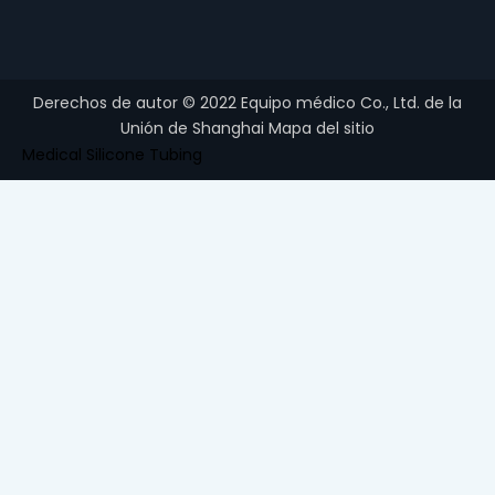
Derechos de autor ©
2022
Equipo médico Co., Ltd. de la
Unión de Shanghai
Mapa del sitio
Medical Silicone Tubing