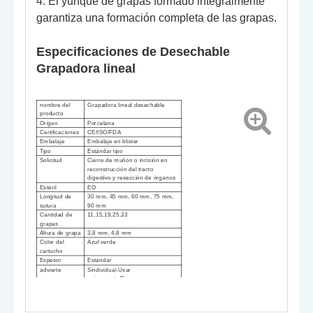
4. El yunque de grapas formado integralmente
garantiza una formación completa de las grapas.
Especificaciones de
Desechable
Grapadora lineal
nombre del
Grapadora lineal desechable
producto
Origen
Porcelana
Certificaciones
CE/ISO/FDA
Embalaje
Embalaje en blister
Tipo
Estándar
tipo
Solicitud
Cierre de muñón o incisión en
reconstrucción del tracto
digestivo y resección de órganos
Estéril
EO
Longitud de
30 mm, 45 mm, 60 mm, 75 mm,
sutura
90 mm
Cantidad de
11,15,19,25,33
grapas
Altura de grapa
3,8 mm, 4,8 mm
Color del
Azul verde
cartucho
Espesor
Estándar
advierte
S
individual
-
Usar
unicamente
.R
euse es
prohibir
d
es.
S
uso superior si el
paquete está dañado
.