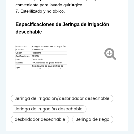
conveniente para lavado quirúrgico.
7. Esterilizado y no tóxico.
Especificaciones de
Jeringa de irrigación
desechable
nombre del
Jeringuilla/desbridador de irrigación
producto
desechable
Origen
Porcelana
Certificaciones
CE ISO
Uso
Desechable
Material
PVC no tóxico de grado médico
Tipo de anillo de tracción;Tipo de
Tipo
empuje;Tipo de cápsula de bola
Especificación
60ml;80ml;120ml
Jeringa de irrigación/desbridador desechable
Jeringa de irrigación desechable
desbridador desechable
Jeringa de riego