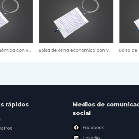
Bolsa de orina económica con válvula de tornillo
s rápidos
Medios de comunica
social
s
Facebook
sotros
LinkedIn