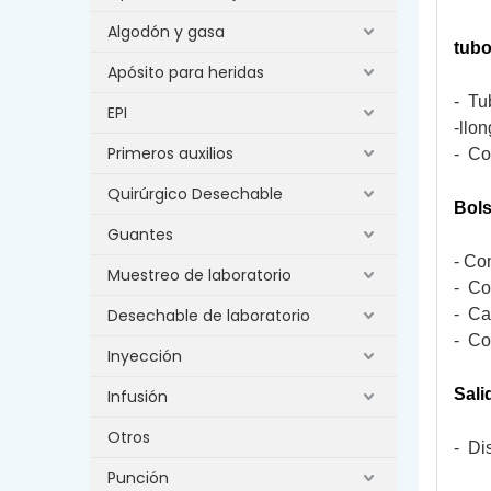
Algodón y gasa
tubo
Apósito para heridas
-
Tu
EPI
-l
lon
Primeros auxilios
-
Co
Quirúrgico Desechable
Bol
Guantes
- Con
Muestreo de laboratorio
-
Co
Desechable de laboratorio
-
Ca
-
Co
Inyección
Sali
Infusión
Otros
-
Di
Punción