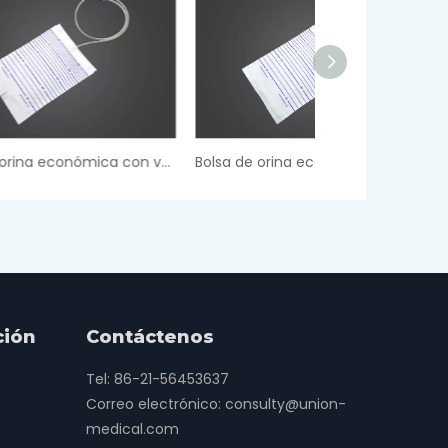
Bolsa de orina económica con válvula de empuje
Bolsa de orina económica sin salida
ción
Contáctenos
Tel: 86-21-56453637
Correo electrónico:
consulty@union-
medical.com