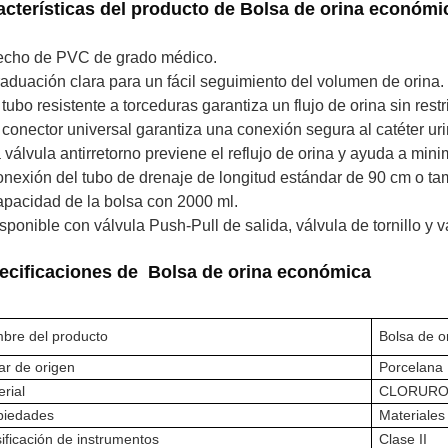
acterísticas del producto de
Bolsa de orina económi
echo de PVC de grado médico.
raduación clara para un fácil seguimiento del volumen de orina.
 tubo resistente a torceduras garantiza un flujo de orina sin rest
l conector universal garantiza una conexión segura al catéter uri
 válvula antirretorno previene el reflujo de orina y ayuda a mini
onexión del tubo de drenaje de longitud estándar de 90 cm o t
apacidad de la bolsa con 2000 ml.
isponible con válvula Push-Pull de salida, válvula de tornillo y v
ecificaciones
de
Bolsa de orina económica
bre del producto
Bolsa de o
ar de origen
Porcelana
rial
CLORURO 
piedades
Materiales
ificación de instrumentos
Clase I
I