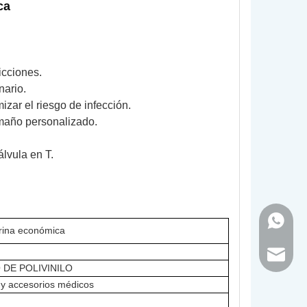
ca
ricciones.
nario.
mizar el riesgo de infección.
amaño personalizado.
álvula en T.
+86-18
rina económica
inquir
DE POLIVINILO
 y accesorios médicos