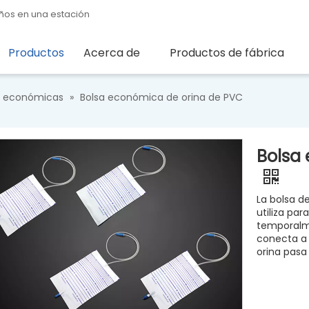
ños en una estación
Productos
Acerca de
Productos de fábrica
na económicas
»
Bolsa económica de orina de PVC
Bolsa
La bolsa d
utiliza pa
temporalme
conecta a l
orina pasa 