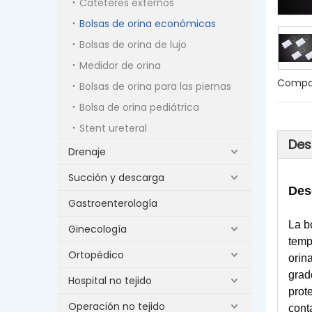
Catéteres externos
Bolsas de orina económicas
Bolsas de orina de lujo
Medidor de orina
Compar
Bolsas de orina para las piernas
Bolsa de orina pediátrica
Stent ureteral
Des
Drenaje
Succión y descarga
Des
Gastroenterología
La b
Ginecología
temp
Ortopédico
orin
grad
Hospital no tejido
prote
Operación no tejido
cont