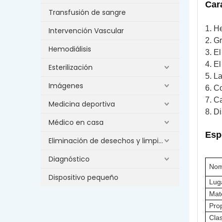
Car
Transfusión de sangre
1. H
Intervención Vascular
2. G
Hemodiálisis
3. El
4. E
Esterilización
5. La
Imágenes
6. C
7. C
Medicina deportiva
8. D
Médico en casa
Esp
Eliminación de desechos y limpieza
Diagnóstico
Nom
Dispositivo pequeño
Lug
Mate
Pro
Clas