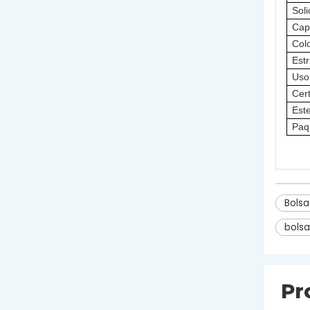
Soli
Cap
Col
Estr
Uso
Cert
Este
Paq
Bols
bolsa
Pr