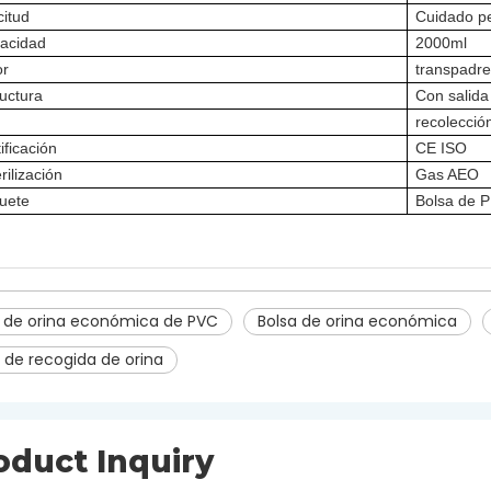
citud
Cuidado p
acidad
2000ml
or
tran
s
padre
uctura
Con salida 
recolecció
ificación
CE ISO
rilización
Gas AEO
uete
Bolsa de 
a de orina económica de PVC
Bolsa de orina económica
 de recogida de orina
oduct Inquiry