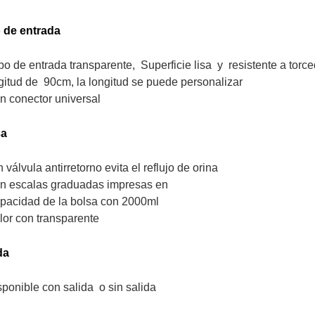
 de entrada
bo de entrada transparente
,
Superficie lisa
y
resistente a torc
gitud de
90
cm, la longitud se puede personalizar
n conector universal
sa
 válvula antirretorno evita el reflujo de orina
n escalas graduadas impresas en
pacidad de la bolsa con 2
0
00ml
lor con transparente
da
sponible con salida
o sin salida