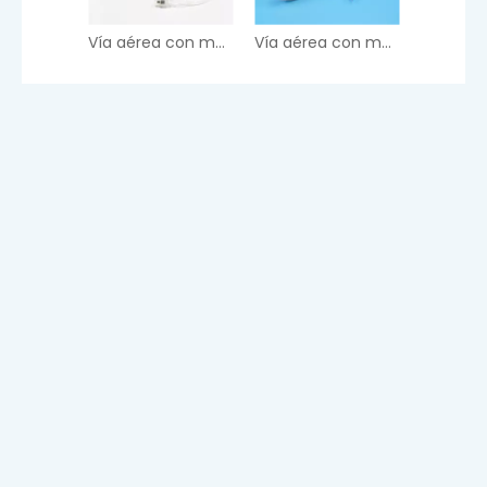
Vía aérea con mascarilla laríngea de doble lumen de silicona (LMA)
Vía aérea con mascarilla laríngea de PVC + silicona (LMA)