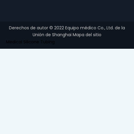
Derechos de autor ©
2022
Equipo médico Co., Ltd. de la
Unión de Shanghai
Mapa del sitio
Medical Silicone Tubing