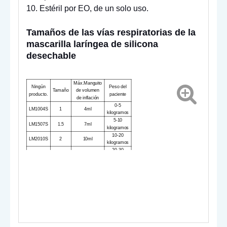
10. Estéril por EO, ​​de un solo uso.
Tamaños de las vías respiratorias de la
mascarilla laríngea de silicona
desechable
Máx.Manguito
Ningún
Peso del
Tamaño
de volumen
producto.
paciente
de inflación
0-5
LM1004
S
1
4ml
kilogramos
5-10
LM1507
S
1.5
7ml
kilogramos
10-20
LM2010
S
2
10ml
kilogramos
20-30
LM2514
S
2.5
14ml
kilogramos
30-50
LM3020
S
3
20ml
kilogramos
50-70
LM4030
S
4
30ml
kilogramos
LM5040
S
5
40ml
70-100 kg