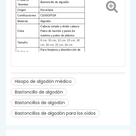
Bastoncillo de algodón
Nombre
Origen
Porcelana
Certificaciones
CE/ISO/FDA
Material
Algodón
Cabeza simple y doble cabeza
Cinta
Palos de bambú y palos de
madera y palos de plástico
8 cm, 10 cm, 12 cm, 15 cm, 18
Tamaño
cm, 20 cm, 22 cm, 24 cm
Para limpieza y desinfección de
Solicitud
traumatismos.
Paquete
Bolsa y caja
Hisopo de algodón médico
Bastoncillo de algodón
Bastoncillos de algodón
Bastoncillos de algodón para los oídos