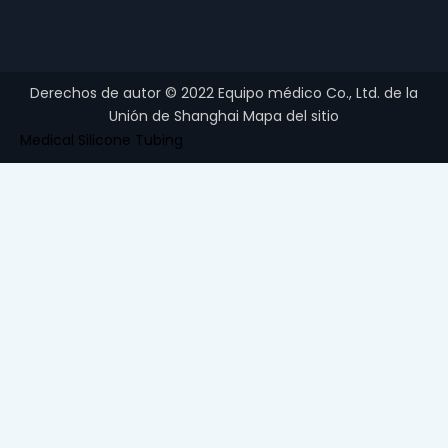
Derechos de autor ©
2022
Equipo médico Co., Ltd. de la
Unión de Shanghai
Mapa del sitio
Medical Silicone Tubing