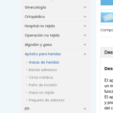
Ginecología
Ortopédico
Hospital no tejido
Compar
Operación no tejido
Algodón y gasa
Des
Apósito para heridas
Gasas de heridas
Des
Banda adhesiva
Cinta médica
El a
Paño de incisión
un m
func
Gasa no tejida
El a
Paquete de aderezo
y pr
del 
EPI