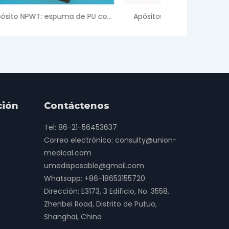
Apósito NPWT: espuma de PU con ventosa independiente
Apósitos de alginato de plata
Apósito de es
ción
Contáctenos
Tel: 86-21-56453637
Correo electrónico:
consulty@union-
medical.com
umedisposable@gmail.com
Whatsapp:
+86-18653155720
Dirección: E3173, 3 Edificio, No. 3558,
Zhenbei Road, Distrito de Putuo,
Shanghai, China