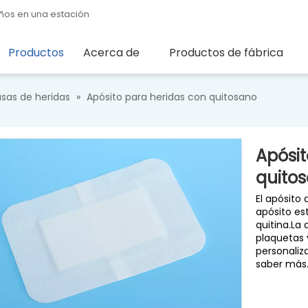
ños en una estación
Productos
Acerca de
Productos de fábrica
sas de heridas
»
Apósito para heridas con quitosano
Apósit
quito
El apósito
apósito es
quitina.La
plaquetas 
personaliz
saber más