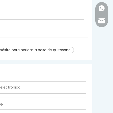
+86-18
inquir
pósito para heridas a base de quitosano