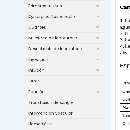
Primeros auxilios
Car
Quirúrgico Desechable
1. L
Guantes
agua
2. Hi
Muestreo de laboratorio
3. L
4. L
Desechable de laboratorio
alivi
Inyección
Esp
Infusión
Otros
Pro
Punción
Ori
Cert
Transfusión de sangre
Mate
Intervención Vascular
Tam
Hemodiálisis
Col