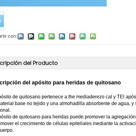
tir con:
cripción del Producto
cripción del apósito para heridas de quitosano
pósito de quitosano pertenece a th
e medi
aderezo cal
y T
El após
aterial base no tejido y una almohadilla absorbente de agua, y s
ional.
pósito de quitosano para heridas puede promover la agregación
omover el crecimiento de células epiteliales mediante la activa
cuerpo.