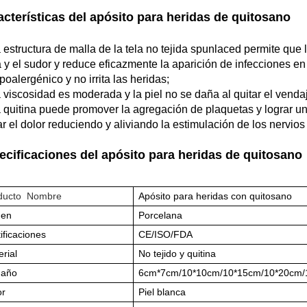
acterísticas del apósito para heridas de quitosano
a estructura de malla de la tela no tejida spunlaced permite que 
 y el sudor y reduce eficazmente la aparición de infecciones en 
poalergénico y no irrita las heridas;
a viscosidad es moderada y la piel no se daña al quitar el venda
a quitina puede promover la agregación de plaquetas y lograr 
ar el dolor reduciendo y aliviando la estimulación de los nervios 
ecificaciones del apósito para heridas de quitosano
ducto Nombre
Apósito para heridas con quitosano
gen
Porcelana
ificaciones
CE/ISO/FDA
rial
No tejido y quitina
año
6cm*7cm/10*10cm/10*15cm/10*20cm/
or
Piel blanca