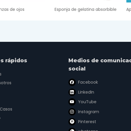
Esponja de gelatina absorbible
s rápidos
Medios de comunica
social
s
Facebook
sotros
LinkedIn
YouTube
 Casos
Instagram
o
Pinterest