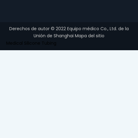
Derechos de autor ©
2022
Equipo médico Co., Ltd. de la
Unión de Shanghai
Mapa del sitio
Medical Silicone Tubing