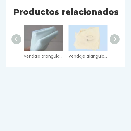
Productos relacionados
Vendaje triangular no tejido
Vendaje triangular de algodón
Venda t