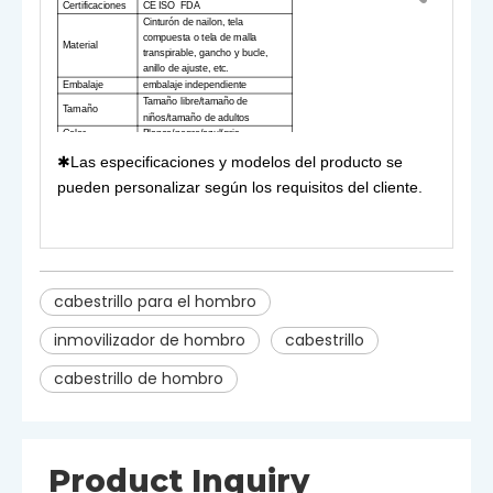
Certificaciones
CE ISO FDA
Cinturón de nailon, tela
compuesta o tela de malla
Material
transpirable, gancho y bucle,
anillo de ajuste, etc.
Embalaje
embalaje independiente
Tamaño libre/tamaño de
Tamaño
niños/tamaño de adultos
Color
Blanco/negro/azul/gris
Fractura de miembro superior,
✱Las especificaciones y modelos del producto se
Uso
luxación de codo, fractura de
húmero, fractura de húmero, etc.
pueden personalizar según los requisitos del cliente.
cabestrillo para el hombro
inmovilizador de hombro
cabestrillo
cabestrillo de hombro
Product Inquiry