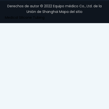
Derechos de autor ©
2022
Equipo médico Co., Ltd. de la
Unión de Shanghai
Mapa del sitio
Medical Silicone Tubing